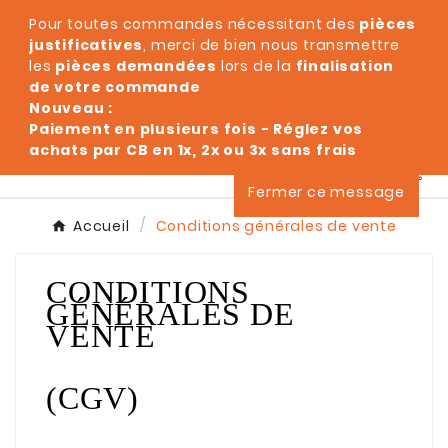
Pour toutes commandes nécessitant des
pièces
justificatives
, merci de bien nous transmettre
les
pièces demandées
lors de la
finalisation
de votre commande
Nouveau :
Paiement en plusieurs fois - Réglez vos
achats par CB en 1x, 2x ou 3x sans frais
0



Fermer ce message
Accueil
Conditions générales de vente
CONDITIONS
GÉNÉRALES DE
VENTE
(CGV)